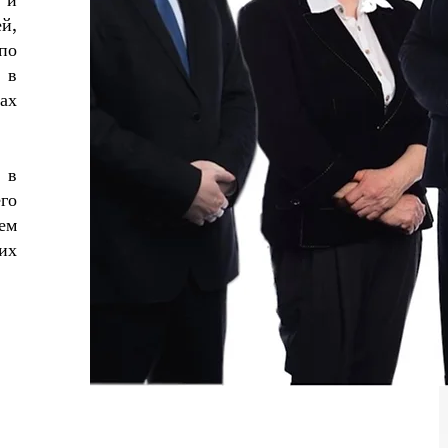
 и
й,
по
 в
рах
 в
го
ем
их