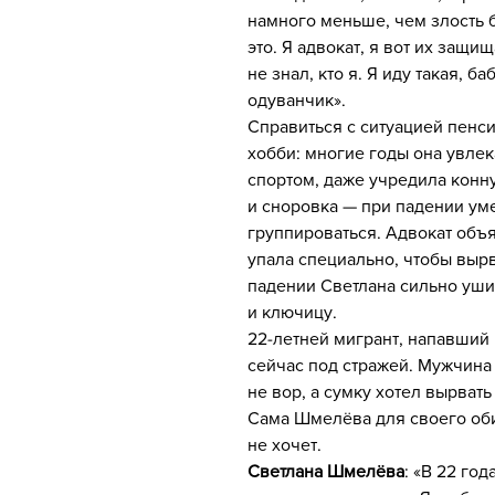
намного меньше, чем злость б
это. Я адвокат, я вот их защи
не знал, кто я. Я иду такая, б
одуванчик».
Справиться с ситуацией пенс
хобби: многие годы она увлек
спортом, даже учредила конну
и сноровка — при падении уме
группироваться. Адвокат объя
упала специально, чтобы вырв
падении Светлана сильно ушиб
и ключицу.
22-летней мигрант, напавший 
сейчас под стражей. Мужчина 
не вор, а сумку хотел вырвать
Сама Шмелёва для своего об
не хочет.
Светлана Шмелёва
: «В 22 год