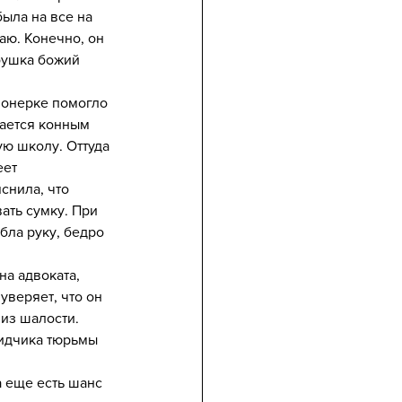
ыла на все на 
щаю. Конечно, он 
абушка божий 
ионерке помогло 
ается конным 
ю школу. Оттуда 
ет 
снила, что 
ать сумку. При 
ла руку, бедро 
на адвоката, 
уверяет, что он 
 из шалости. 
идчика тюрьмы 
а еще есть шанс 