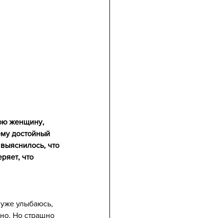
юю женщину, 
ему достойный 
 выяснилось, что 
ряет, что 
я уже улыбаюсь, 
шно. Но страшно 